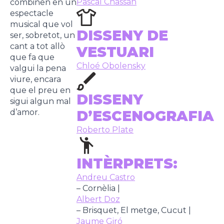
Pascal Chassan
combinen en un
espectacle
musical que vol
DISSENY DE
ser, sobretot, un
cant a tot allò
VESTUARI
que fa que
Chloé Obolensky
valgui la pena
viure, encara
que el preu en
DISSENY
sigui algun mal
d’amor.
D’ESCENOGRAFIA
Roberto Plate
INTÈRPRETS:
Andreu Castro
– Cornèlia |
Albert Doz
– Brisquet, El metge, Cucut |
Jaume Giró