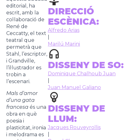
editorial, ha
DIRECCIÓ
escrit, amb la
ESCÈNICA:
col·laboració de
René de
Alfredo Arias
Ceccatty, el text
|
teatral que
Marilú Marini
permetrà que
Stahl, l’escriptor,
i Grandville,
DISSENY DE SO:
l’il·lustrador es
Dominique Chalhoub Juan
trobin a
|
l’escenari.
Juan Manuel Galiano
Mals d’amor
d’una gata
DISSENY DE
francesa
és una
obra en què
LLUM:
poesia i
Jacques Rouveyrollis
plasticitat, ironia
|
i melodrama es