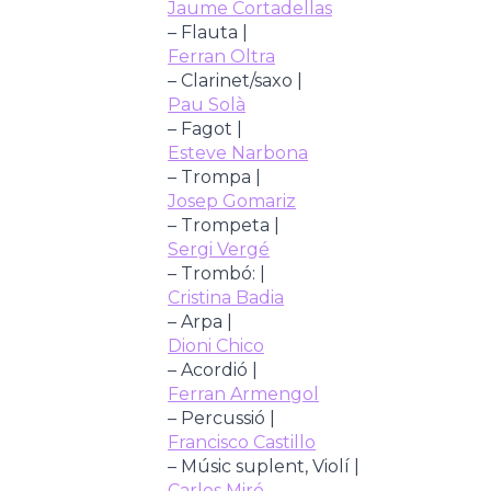
Jaume Cortadellas
– Flauta |
Ferran Oltra
– Clarinet/saxo |
Pau Solà
– Fagot |
Esteve Narbona
– Trompa |
Josep Gomariz
– Trompeta |
Sergi Vergé
– Trombó: |
Cristina Badia
– Arpa |
Dioni Chico
– Acordió |
Ferran Armengol
– Percussió |
Francisco Castillo
– Músic suplent, Violí |
Carles Miró