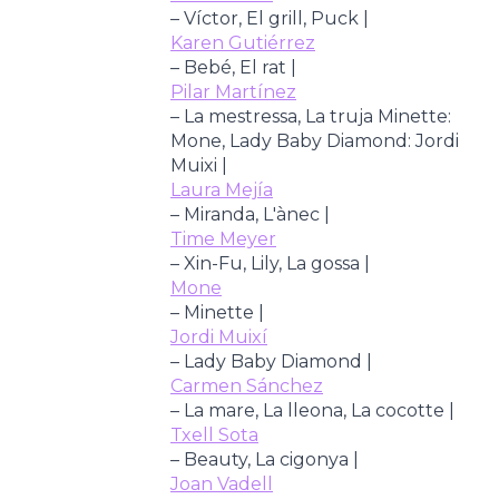
– Víctor, El grill, Puck |
Karen Gutiérrez
– Bebé, El rat |
Pilar Martínez
– La mestressa, La truja Minette:
Mone, Lady Baby Diamond: Jordi
Muixi |
Laura Mejía
– Miranda, L'ànec |
Time Meyer
– Xin-Fu, Lily, La gossa |
Mone
– Minette |
Jordi Muixí
– Lady Baby Diamond |
Carmen Sánchez
– La mare, La lleona, La cocotte |
Txell Sota
– Beauty, La cigonya |
Joan Vadell