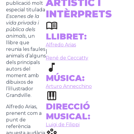
ARTÍSTIC I
publicació molt
especial titulada
INTÈRPRETS
Escenes de la
vida privada i
pública dels
LLIBRET:
animals
, un
llibre que
Alfredo Arias
reunia les faules
|
animals d’alguns
René de Ceccatty
dels principals
autors del
moment amb
MÚSICA:
dibuixos de
Arturo Annecchino
l’il·lustrador
Grandville.
DIRECCIÓ
Alfredo Arias,
prenent com a
MUSICAL:
punt de
Luigi de Filippi
referència
aquesta audàcia