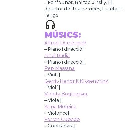
– Fanfounet, Balzac, Jinsky, El
director del teatre xinès, L'elefant,
l'eriçó
MÚSICS:
Alfred Domènech
– Piano i direcció |
Jordi Badia
– Piano i direcció |
Pep Massana
– Violí |
Gerrit-Hendrik Krosenbrink
– Violí |
Violeta Boglowska
– Viola |
Anna Moreira
– Violoncel |
Ferran Cubedo
– Contrabaix |