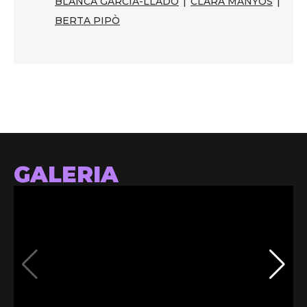
BLANCA GARCIA-LLADÓ
|
CLARA MANYÓS
|
BERTA PIPÒ
GALERIA