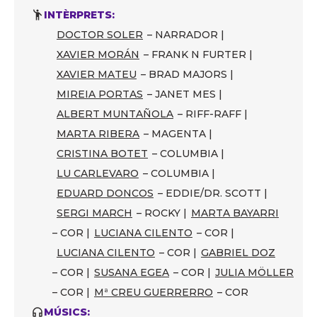
INTÈRPRETS:
DOCTOR SOLER
– NARRADOR |
XAVIER MORÁN
– FRANK N FURTER |
XAVIER MATEU
– BRAD MAJORS |
MIREIA PORTAS
– JANET MES |
ALBERT MUNTAÑOLA
– RIFF-RAFF |
MARTA RIBERA
– MAGENTA |
CRISTINA BOTET
– COLUMBIA |
LU CARLEVARO
– COLUMBIA |
EDUARD DONCOS
– EDDIE/DR. SCOTT |
SERGI MARCH
– ROCKY |
MARTA BAYARRI
– COR |
LUCIANA CILENTO
– COR |
LUCIANA CILENTO
– COR |
GABRIEL DOZ
– COR |
SUSANA EGEA
– COR |
JULIA MÖLLER
– COR |
Mª CREU GUERRERRO
– COR
MÚSICS: