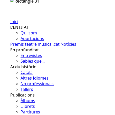
Español
Inici
L’ENTITAT
Qui som
Aportacions
Premis teatre musical.cat
Notícies
En profunditat
Entrevistes
Sabies que...
Arxiu històric
Català
Altres Idiomes
No professionals
Tallers
Publicacions
Àlbums
Llibrets
Partitures