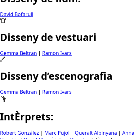
David Bofarull
Disseny de vestuari
Gemma Beltran
|
Ramon Ivars
Disseny d’escenografia
Gemma Beltran
|
Ramon Ivars
IntÈrprets:
Robert González
|
Marc Pujol
|
Queralt Albinyana
|
Anna