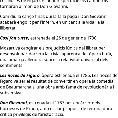
Les Noces de Figaro. Acabat l’espectacle els camperols
tornaran al món de Don Giovanni.
Com diu la cançó final: qui la fa la paga i Don Giovanni
acabarà engolit per l’infern, en un cant a la vida i a la
llibertat.
Cosi fan tutte
,
estrenada el 26 de gener de 1790
Mozart va capgirar els prejudicis lúdics del llibret per
desenvolupar, darrera la trivial aparença de l’òpera bufa,
una amarga al·legoria sobre la relativitat universal dels
sentiments.
Les noces de Fígaro
, òpera estrenada el 1786. Les noces de
Fígaro va ser el resultat de convertir en òpera la comèdia
de Beaumarchais, una obra amb fama de revolucionària i
subversiva.
Don Giovanni
, estrenada el 1787 per encàrrec dels
burgesos de Praga, amb el clar propòsit de fer una dura
critica privilegis de l’aristocràcia.