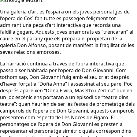
Una galeria d’art es l’espai a on els joves personatges de
l’opera de Così fan tutte es passegen feliçment tot
admirant una peça d’art interactiva que recorda una
faldilla gegant. Aquests joves enamorats es “trencaran” al
caure en el parany que els prepara el propietari de la
galeria Don Alfonso, posant de manifest la fragilitat de les
seves relacions amoroses.
La narració continua a traves de l’obra interactiva que
passa a ser habitada per l’opera de Don Giovanni. Com
tothom sap, Don Giovanni fuig amb el seu criat després
d’haver forçat a “Doña Anna” i assassinat al seu pare. Poc
després apareixen “Doña Elvira, Masetto i Zerlina” que en
un joc escènic ens portaran a un episodi de “teatre dins
teatre”: quan haurien de ser les festes de prometatge dels
camperols de l’opera de Don Giovanni, aquests camperols
presenten com espectacle Les Noces de Figaro. El
personatges de l’opera de Don Giovanni es presten a
representar el personatge simètric quals correspon dins