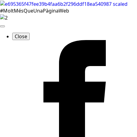
#MoltMésQueUnaPàginaWeb
Close