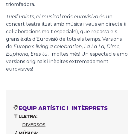
triomfadora.
Tuelf Points, el musical más eurovisivo
és un
concert teatralitzat amb música i veus en directe (i
col·laboracions molt especials!), que repassa els
grans èxits d’Eurovisió de tots els temps. Versions
de
Europe’s living a celebration, La La La, Dime,
Euphoria, Eres tú
, i moltes més! Un espectacle amb
versions originals i inèdites extremadament
eurovisives!
EQUIP ARTÍSTIC I INTÈRPRETS
LLETRA:
DIVERSOS
MÚSICA: