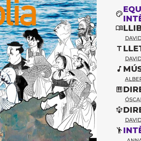
EQU
INT
LLI
DAVID
LLE
DAVID
MÚS
ALBE
DIR
ÓSCA
DIR
DAVID
INT
ANN