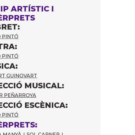
IP ARTÍSTIC I
ÈRPRETS
BRET:
 PINTÓ
TRA:
 PINTÓ
ICA:
RT GUINOVART
ECCIÓ MUSICAL:
R PEÑARROYA
ECCIÓ ESCÈNICA:
 PINTÓ
ÈRPRETS:
A MANYÀ
|
SOL CARNER
|