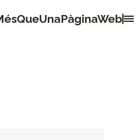
MésQueUnaPàginaWeb