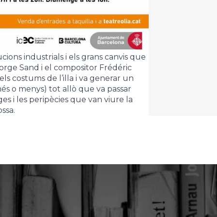
ions industrials i els grans canvis que
eorge Sand i el compositor Frédéric
ls costums de l’illa i va generar un
és o menys) tot allò que va passar
s i les peripècies que van viure la
ssa.