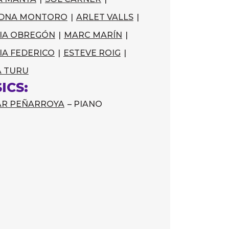
ADNA MONTORO
|
ARLET VALLS
|
IA OBREGÓN
|
MARC MARÍN
|
IA FEDERICO
|
ESTEVE ROIG
|
A TURU
ICS:
AR PEÑARROYA
– PIANO