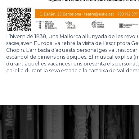
L’hivern de 1838, una Mallorca allunyada de les revoluc
sacsejaven Europa, va rebre la visita de l’escriptora G
Chopin. L’arribada d’aquests personatges va trastocar e
escàndol de dimensions èpiques. El musical explica (m
durant aquelles vacances i ens presenta els personatge
parella durant la seva estada a la cartoixa de Valldemo