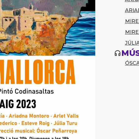
ARI
MIRE
MIRE
JÚLI
MÚS
ÓSC