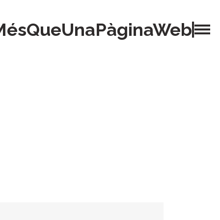
MésQueUnaPàginaWeb