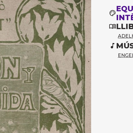
EQU
INT
LLI
ADEL
MÚS
ENGE