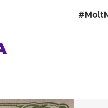
#Molt
A