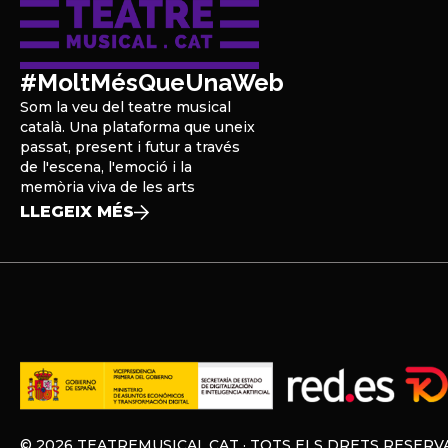
#MoltMésQueUnaWeb
Som la veu del teatre musical
català. Una plataforma que uneix
passat, present i futur a través
de l'escena, l'emoció i la
memòria viva de les arts
LLEGEIX MÉS
© 2026 TEATREMUSICAL.CAT · TOTS ELS DRETS RESERV