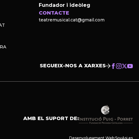
Fundador i ideòleg
CONTACTE
teatremusical.cat@gmail.com
AT
PRA
SEGUEIX-NOS A XARXES
AMB EL SUPORT DE:
Desenvolupament Web:
SoyAsi.es