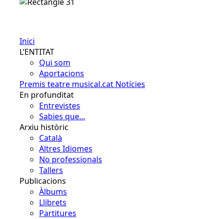
CAST
Inici
L’ENTITAT
Qui som
Aportacions
Premis teatre musical.cat
Notícies
En profunditat
Entrevistes
Sabies que...
Arxiu històric
Català
Altres Idiomes
No professionals
Tallers
Publicacions
Àlbums
Llibrets
Partitures