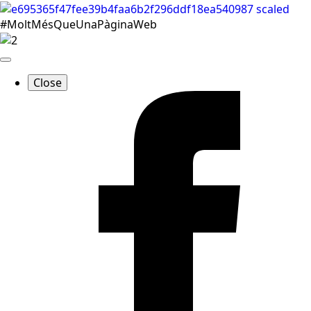
#MoltMésQueUnaPàginaWeb
Close