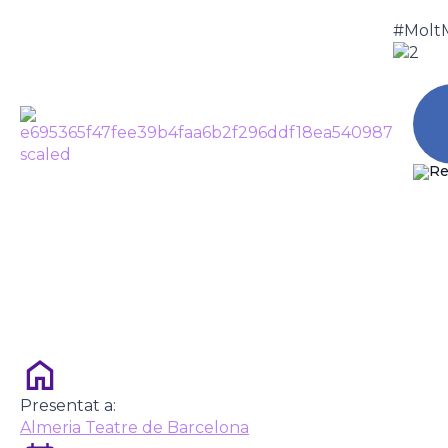
#Molt
TOTS SOM ANNA ALLEN
Tornar
CA
Presentat a:
Almeria Teatre de Barcelona