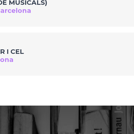
DE MUSICALS)
Barcelona
 I CEL
lona