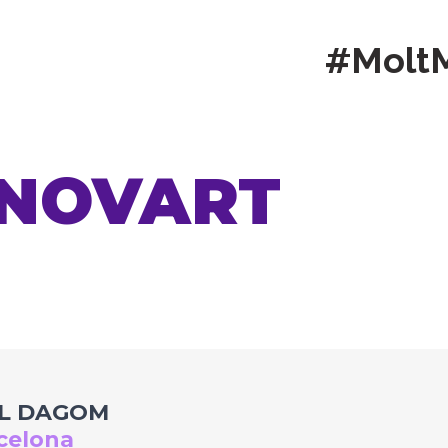
#Molt
INOVART
LL DAGOM
celona