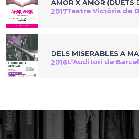
AMOR X AMOR (DUETS 
Teatre Victòria de 
2017
DELS MISERABLES A MAR
L’Auditori de Barce
2016