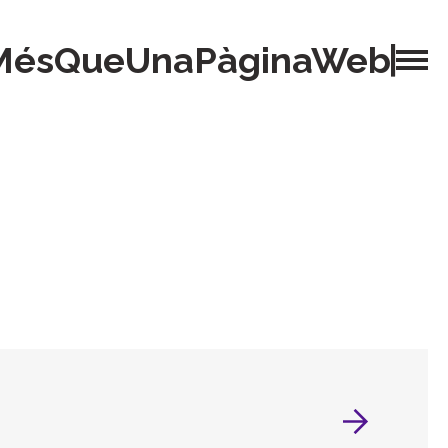
MésQueUnaPàginaWeb