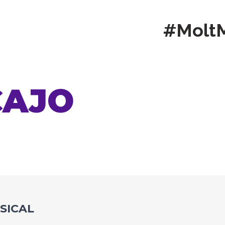
#Molt
CAJO
USICAL