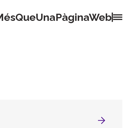
MésQueUnaPàginaWeb