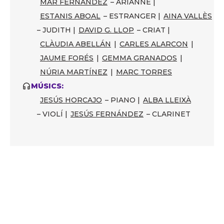
MAR FERNÁNDEZ
– ARIANNE |
ESTANIS ABOAL
– ESTRANGER |
AINA VALLÈS
– JUDITH |
DAVID G. LLOP
– CRIAT |
CLÀUDIA ABELLÁN
|
CARLES ALARCON
|
JAUME FORÉS
|
GEMMA GRANADOS
|
NÚRIA MARTÍNEZ
|
MARC TORRES
MÚSICS:
JESÚS HORCAJO
– PIANO |
ALBA LLEIXÀ
– VIOLÍ |
JESÚS FERNÁNDEZ
– CLARINET