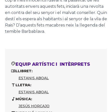
cop a més innocents i davant la passivitat de les
autoritats envers aquests fets, iniciarà una revolta
en contra del seu senyor i el malvat conseller. Quin
destí els espera als habitants i al senyor de la vila de
Rais? D’aquests fets macabres neix la llegenda del
temible Barbablava.
EQUIP ARTÍSTIC I INTÈRPRETS
LLIBRET:
ESTANIS ABOAL
LLETRA:
ESTANIS ABOAL
MÚSICA:
JESÚS HORCAJO