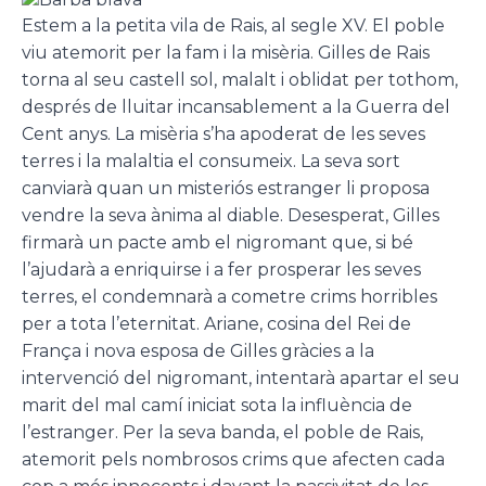
Estem a la petita vila de Rais, al segle XV. El poble
viu atemorit per la fam i la misèria. Gilles de Rais
torna al seu castell sol, malalt i oblidat per tothom,
després de lluitar incansablement a la Guerra del
Cent anys. La misèria s’ha apoderat de les seves
terres i la malaltia el consumeix. La seva sort
canviarà quan un misteriós estranger li proposa
vendre la seva ànima al diable. Desesperat, Gilles
firmarà un pacte amb el nigromant que, si bé
l’ajudarà a enriquirse i a fer prosperar les seves
terres, el condemnarà a cometre crims horribles
per a tota l’eternitat. Ariane, cosina del Rei de
França i nova esposa de Gilles gràcies a la
intervenció del nigromant, intentarà apartar el seu
marit del mal camí iniciat sota la influència de
l’estranger. Per la seva banda, el poble de Rais,
atemorit pels nombrosos crims que afecten cada