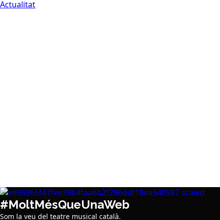
Actualitat
#MoltMésQueUnaWeb
Som la veu del teatre musical català.