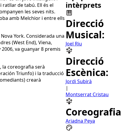
intèrprets
atllar de tabú. Ell és el
companyen les seves nits.
roba amb Melchior i entre ells
Direcció
Musical:
e Nova York. Considerada una
ndres (West End), Viena,
Joel Riu
ny 2006, va guanyar 8 premis
Direcció
, la coreografia serà
Escènica:
ración Triunfo) i la traducció
Comediants) crearà
Jordi Subirà
|
Montserrat Cristau
Coreografia
Ariadna Peya