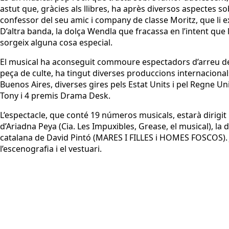
astut que, gràcies als llibres, ha après diversos aspectes sob
confessor del seu amic i company de classe Moritz, que li e
D’altra banda, la dolça Wendla que fracassa en l’intent que
sorgeix alguna cosa especial.
El musical ha aconseguit commoure espectadors d’arreu del
peça de culte, ha tingut diverses produccions internacional
Buenos Aires, diverses gires pels Estat Units i pel Regne U
Tony i 4 premis Drama Desk.
L’espectacle, que conté 19 números musicals, estarà dirigit 
d’Ariadna Peya (Cia. Les Impuxibles, Grease, el musical), la
catalana de David Pintó (MARES I FILLES i HOMES FOSCOS). J
l’escenografia i el vestuari.