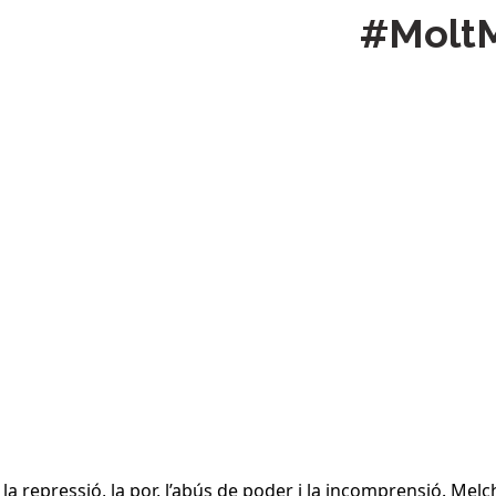
a
#Molt
 repressió, la por, l’abús de poder i la incomprensió. Melchio