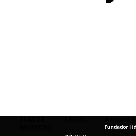
TEATRE
LEGAL
Antoni F
MUSICAL
Fundador i i
CONTACTE