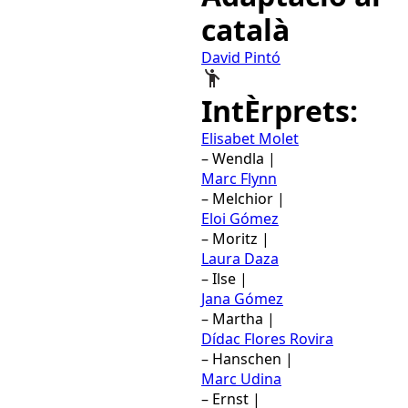
català
David Pintó
IntÈrprets:
Elisabet Molet
– Wendla |
Marc Flynn
– Melchior |
Eloi Gómez
– Moritz |
Laura Daza
– Ilse |
Jana Gómez
– Martha |
Dídac Flores Rovira
– Hanschen |
Marc Udina
– Ernst |