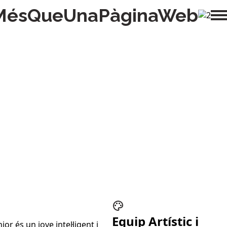
MésQueUnaPàginaWeb
Equip Artístic i
r és un jove intel·ligent i