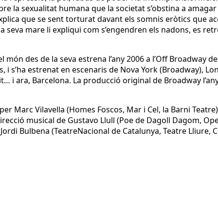
re la sexualitat humana que la societat s’obstina a amagar i r
xplica que se sent torturat davant els somnis eròtics que a
 la seva mare li expliqui com s’engendren els nadons, es ret
 món des de la seva estrena l’any 2006 a l’Off Broadway d
s, i s’ha estrenat en escenaris de Nova York (Broadway), Lo
nit… i ara, Barcelona. La producció original de Broadway l’a
per Marc Vilavella (Homes Foscos, Mar i Cel, la Barni Teatre)
 direcció musical de Gustavo Llull (Poe de Dagoll Dagom, Ope
ordi Bulbena (TeatreNacional de Catalunya, Teatre Lliure, 