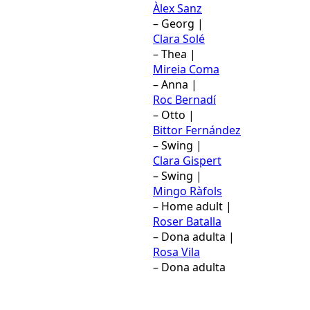
Àlex Sanz
– Georg |
Clara Solé
– Thea |
Mireia Coma
– Anna |
Roc Bernadí
– Otto |
Bittor Fernández
– Swing |
Clara Gispert
– Swing |
Mingo Ràfols
– Home adult |
Roser Batalla
– Dona adulta |
Rosa Vila
– Dona adulta