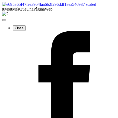
#MoltMésQueUnaPàginaWeb
Close