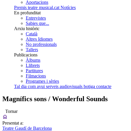
Aportacions
Premis teatre musical.cat
Notícies
En profunditat
Entrevistes
Sabies que...
Arxiu històric
Català
Altres Idiomes
No professionals
Tallers
Publicacions
Àlbums
Llibrets
Partitures
Filmacions
Programes i sèries
Tal dia com avui
serveis audiovisuals
botiga
contacte
Magnífics sons / Wonderful Sounds
Tornar
Presentat a:
Teatre Gaudí de Barcelona