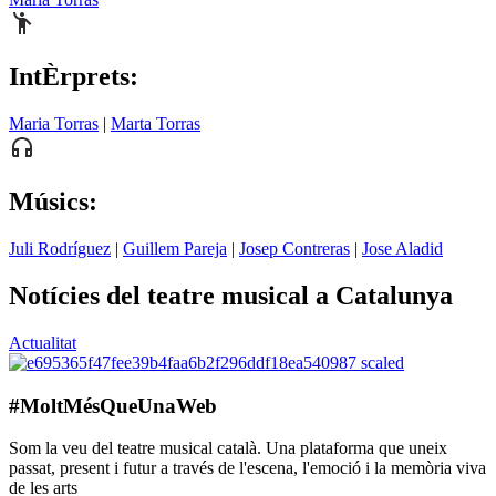
IntÈrprets:
Maria Torras
|
Marta Torras
Músics:
Juli Rodríguez
|
Guillem Pareja
|
Josep Contreras
|
Jose Aladid
Notícies del teatre musical a Catalunya
Actualitat
#MoltMésQueUnaWeb
Som la veu del teatre musical català. Una plataforma que uneix
passat, present i futur a través de l'escena, l'emoció i la memòria viva
de les arts