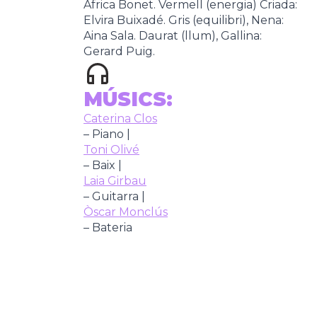
Àfrica Bonet. Vermell (energia) Criada:
Elvira Buixadé. Gris (equilibri), Nena:
Aina Sala. Daurat (llum), Gallina:
Gerard Puig.
MÚSICS:
Caterina Clos
– Piano |
Toni Olivé
– Baix |
Laia Girbau
– Guitarra |
Òscar Monclús
– Bateria