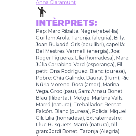
Anna Claramunt
INTÈRPRETS:
Pep: Marc Ribalta. Negre(rebel•lia):
Guillem Arola. Taronja: (alegria), Billy:
Joan Buixadé. Gris (equilibri), capellà:
Bel Mestres. Vermell (energia), Joe:
Roger Figueras. Lilia (honradesa), Mare:
Júlia Carrabina. Verd (esperança), Fill
petit: Ona Rodríguez. Blanc (puresa),
Pobre: Chía Galindo. Daurat (llum), Ric:
Núria Moreno. Rosa (amor), Marina
Vega. Groc (pau), Sam: Arnau Bonet.
Blau (llibertat), Metge: Martina Valls.
Marró (natura), Treballador: Bernat
Falcón. Blanc (puresa), Policia: Miquel
Gili. Lilia (honradesa), Extraterrestre:
Lluc Busquets. Marró (natura), fill
gran: Jordi Bonet. Taronja (Alegria):