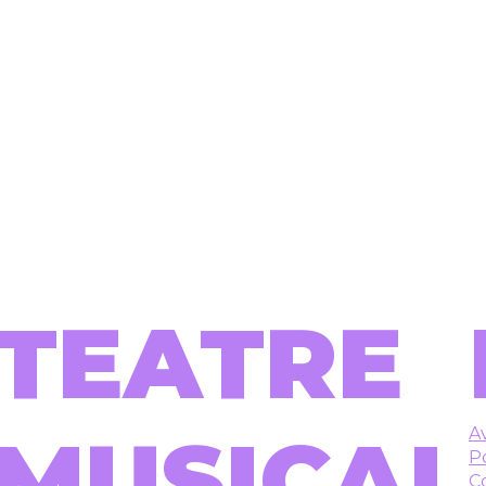
TEATRE
MUSICAL
Av
Po
C