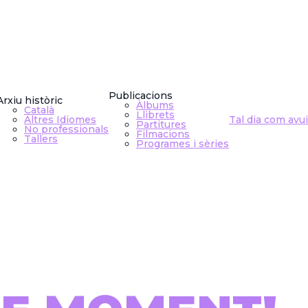
Publicacions
Arxiu històric
Àlbums
Català
Llibrets
Altres Idiomes
Tal dia com avui
Partitures
No professionals
Filmacions
Tallers
Programes i sèries