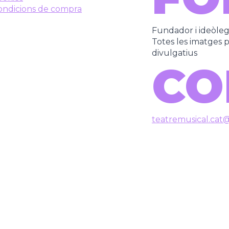
ondicions de compra
Fundador i ideòle
Totes les imatges pe
divulgatius
CO
teatremusical.cat