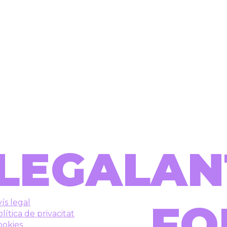
LEGAL
AN
FO
ís legal
lítica de privacitat
ookies