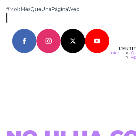
#MoltMésQueUnaPàginaWeb
STEPHEN S
L’ENTI
Inici
Q
Ap
Tornar
CAST