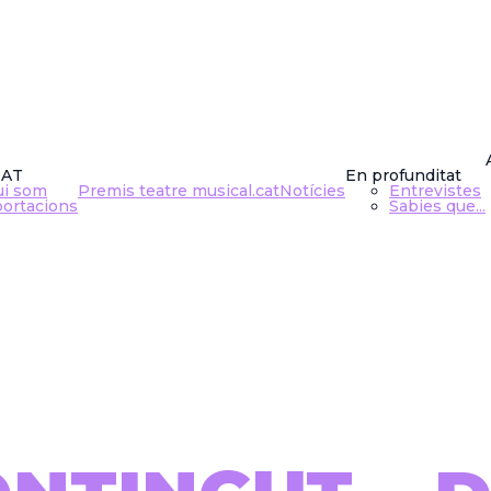
CHWARTZ
TAT
En profunditat
ui som
Premis teatre musical.cat
Notícies
Entrevistes
ortacions
Sabies que...