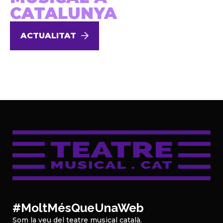
CATALUNYA
ACTUALITAT
#MoltMésQueUnaWeb
Som la veu del teatre musical català.