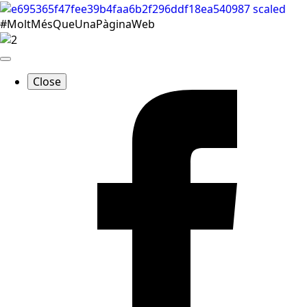
#MoltMésQueUnaPàginaWeb
Close