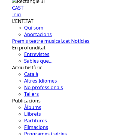
CAST
Inici
L’ENTITAT
Qui som
Aportacions
Premis teatre musical.cat
Notícies
En profunditat
Entrevistes
Sabies que...
Arxiu històric
Català
Altres Idiomes
No professionals
Tallers
Publicacions
Àlbums
Llibrets
Partitures
Filmacions
Programes i sèries