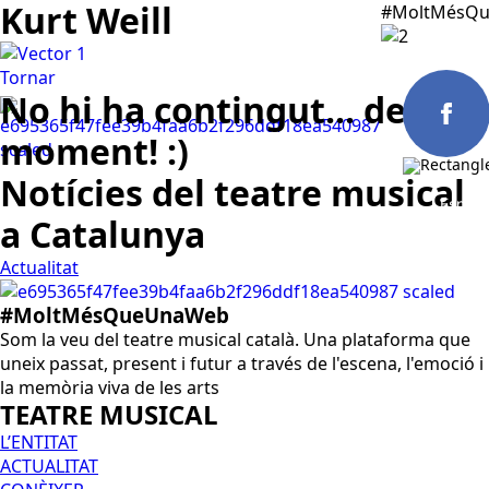
Kurt Weill
#MoltMésQu
Tornar
No hi ha contingut... de
moment! :)
Notícies del teatre musical
Españo
a Catalunya
Actualitat
#MoltMésQueUnaWeb
Som la veu del teatre musical català. Una plataforma que
uneix passat, present i futur a través de l'escena, l'emoció i
la memòria viva de les arts
TEATRE MUSICAL
L’ENTITAT
ACTUALITAT