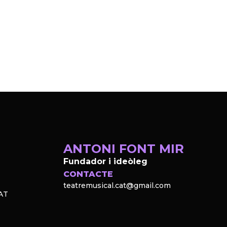
ANTONI FONT MIR
Fundador i ideòleg
CONTACTE
teatremusical.cat@gmail.com
AT