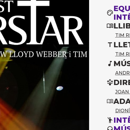
EQU
INT
LLI
TIM R
LLE
TIM R
MÚS
ANDR
DIR
JOAN 
ADA
DIONÍ
INT
MÚS