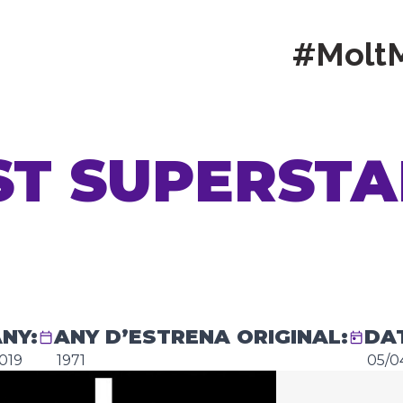
#Molt
ST SUPERST
NY:
ANY D’ESTRENA ORIGINAL:
DA
019
1971
05/0