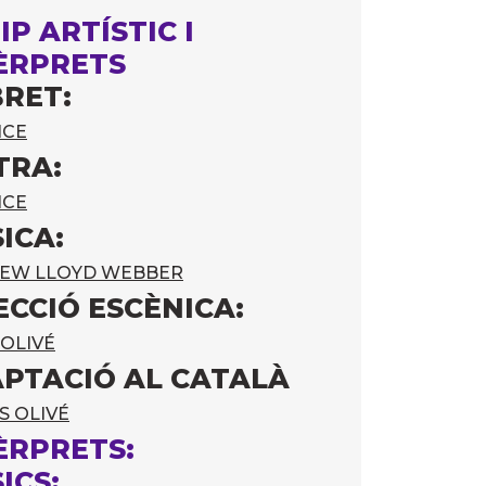
IP ARTÍSTIC I
ÈRPRETS
BRET:
ICE
TRA:
ICE
ICA:
EW LLOYD WEBBER
ECCIÓ ESCÈNICA:
OLIVÉ
PTACIÓ AL CATALÀ
S OLIVÉ
ÈRPRETS:
ICS: