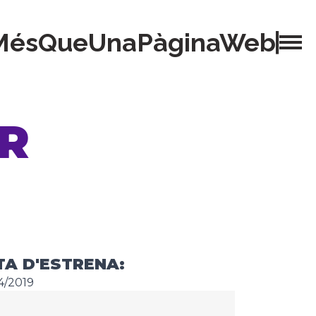
MésQueUnaPàginaWeb
AR
TA D'ESTRENA:
4/2019